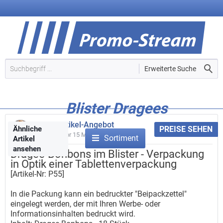
Erweiterte Suche
Blister Dragees
Werbeartikel-Angebot
Ähnliche
PREISE SEHEN
Gepostet vor
15 Minuten
Sortiment
Artikel
ansehen
Dragee-Bonbons im Blister - Verpackung
in Optik einer Tablettenverpackung
[Artikel-Nr: P55]
In die Packung kann ein bedruckter "Beipackzettel"
eingelegt werden, der mit Ihren Werbe- oder
Informationsinhalten bedruckt wird.