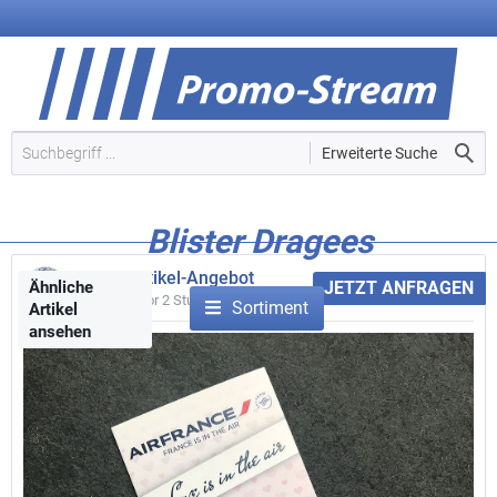
Erweiterte Suche
Blister Dragees
Werbeartikel-Angebot
Ähnliche
JETZT ANFRAGEN
Gepostet vor
2 Stunden
Sortiment
Artikel
ansehen